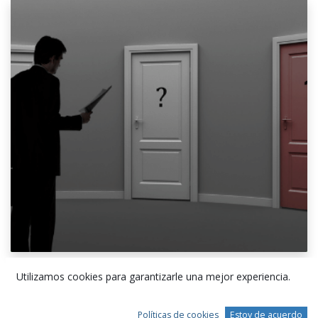
Utilizamos cookies para garantizarle una mejor experiencia.
Criterios Clave para
Seleccionar una Empresa de
Políticas de cookies
Estoy de acuerdo